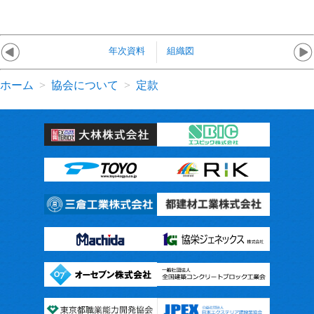
年次資料
組織図
ホーム
協会について
定款